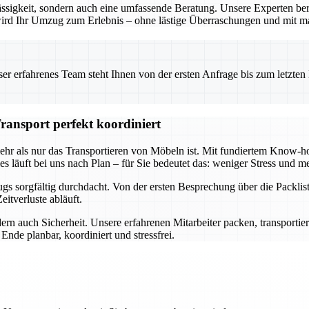
ssigkeit, sondern auch eine umfassende Beratung. Unsere Experten ber
o wird Ihr Umzug zum Erlebnis – ohne lästige Überraschungen und mit m
 erfahrenes Team steht Ihnen von der ersten Anfrage bis zum letzten Ka
ransport perfekt koordiniert
mehr als nur das Transportieren von Möbeln ist. Mit fundiertem Know
s läuft bei uns nach Plan – für Sie bedeutet das: weniger Stress und me
s sorgfältig durchdacht. Von der ersten Besprechung über die Packlist
itverluste abläuft.
ern auch Sicherheit. Unsere erfahrenen Mitarbeiter packen, transportie
nde planbar, koordiniert und stressfrei.