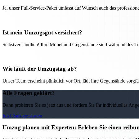
Ja, unser Full-Service-Paket umfasst auf Wunsch auch das professio
Ist mein Umzugsgut versichert?
Selbstverständlich! Ihre Möbel und Gegenstände sind während des Tra
Wie läuft der Umzugstag ab?
Unser Team erscheint pünktlich vor Ort, lädt Ihre Gegenstände sorgfälti
Alle Fragen geklärt?
Dann probieren Sie es jetzt aus und fordern Sie Ihr individuelles Ang
Jetzt Anfrage starten
Umzug planen mit Experten: Erleben Sie einen reib