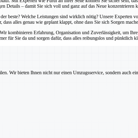
lauf. Mit Experten wie Fürth an Ihrer Seite können Sie sicher sein, da
en Details – damit Sie sich voll und ganz auf das Neue konzentrieren 
der beste? Welche Leistungen sind wirklich nötig? Unsere Experten von
r, dass alles genau wie geplant klappt, ohne dass Sie sich Sorgen mach
. Wir kombinieren Erfahrung, Organisation und Zuverlässigkeit, um Ihr
er für Sie da und sorgen dafür, dass alles reibungslos und pünktlich kl
ilen. Wir bieten Ihnen nicht nur einen Umzugsservice, sondern auch ei