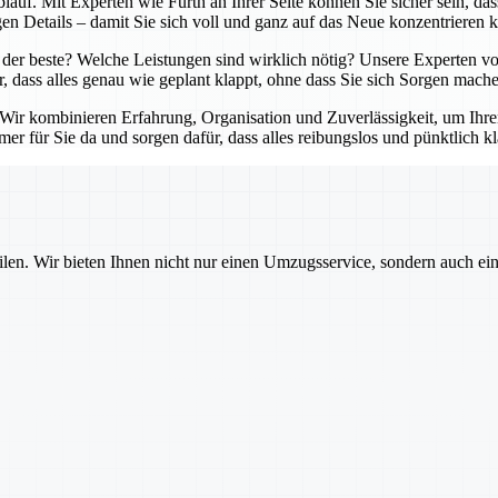
lauf. Mit Experten wie Fürth an Ihrer Seite können Sie sicher sein, da
en Details – damit Sie sich voll und ganz auf das Neue konzentrieren 
der beste? Welche Leistungen sind wirklich nötig? Unsere Experten von
r, dass alles genau wie geplant klappt, ohne dass Sie sich Sorgen mach
. Wir kombinieren Erfahrung, Organisation und Zuverlässigkeit, um Ihr
er für Sie da und sorgen dafür, dass alles reibungslos und pünktlich kl
ilen. Wir bieten Ihnen nicht nur einen Umzugsservice, sondern auch ei