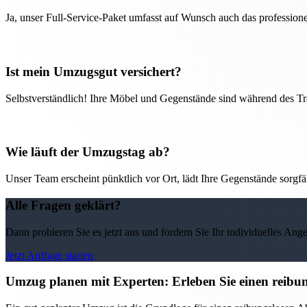
Ja, unser Full-Service-Paket umfasst auf Wunsch auch das professio
Ist mein Umzugsgut versichert?
Selbstverständlich! Ihre Möbel und Gegenstände sind während des Tra
Wie läuft der Umzugstag ab?
Unser Team erscheint pünktlich vor Ort, lädt Ihre Gegenstände sorgfälti
Alle Fragen geklärt?
Dann probieren Sie es jetzt aus und fordern Sie Ihr individuelles Ang
Jetzt Anfrage starten
Umzug planen mit Experten: Erleben Sie einen reib