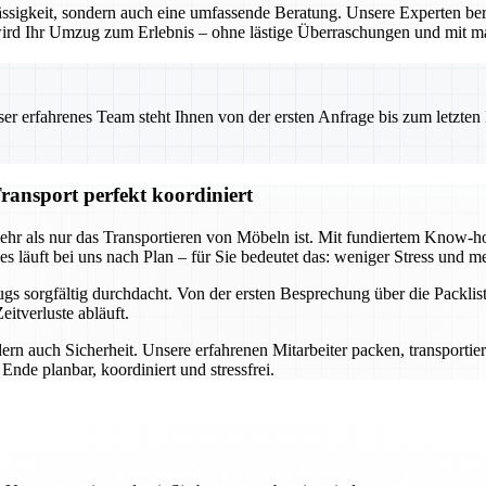
ssigkeit, sondern auch eine umfassende Beratung. Unsere Experten ber
o wird Ihr Umzug zum Erlebnis – ohne lästige Überraschungen und mit m
 erfahrenes Team steht Ihnen von der ersten Anfrage bis zum letzten Ka
ransport perfekt koordiniert
mehr als nur das Transportieren von Möbeln ist. Mit fundiertem Know
s läuft bei uns nach Plan – für Sie bedeutet das: weniger Stress und me
s sorgfältig durchdacht. Von der ersten Besprechung über die Packlist
itverluste abläuft.
ern auch Sicherheit. Unsere erfahrenen Mitarbeiter packen, transportie
nde planbar, koordiniert und stressfrei.