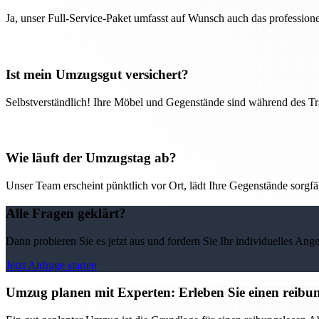
Ja, unser Full-Service-Paket umfasst auf Wunsch auch das professio
Ist mein Umzugsgut versichert?
Selbstverständlich! Ihre Möbel und Gegenstände sind während des Tra
Wie läuft der Umzugstag ab?
Unser Team erscheint pünktlich vor Ort, lädt Ihre Gegenstände sorgfälti
Alle Fragen geklärt?
Dann probieren Sie es jetzt aus und fordern Sie Ihr individuelles Ang
Jetzt Anfrage starten
Umzug planen mit Experten: Erleben Sie einen reib