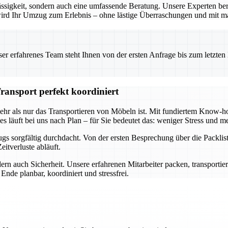
ssigkeit, sondern auch eine umfassende Beratung. Unsere Experten ber
o wird Ihr Umzug zum Erlebnis – ohne lästige Überraschungen und mit m
 erfahrenes Team steht Ihnen von der ersten Anfrage bis zum letzten Ka
ransport perfekt koordiniert
mehr als nur das Transportieren von Möbeln ist. Mit fundiertem Know
s läuft bei uns nach Plan – für Sie bedeutet das: weniger Stress und me
s sorgfältig durchdacht. Von der ersten Besprechung über die Packlist
itverluste abläuft.
ern auch Sicherheit. Unsere erfahrenen Mitarbeiter packen, transportie
nde planbar, koordiniert und stressfrei.