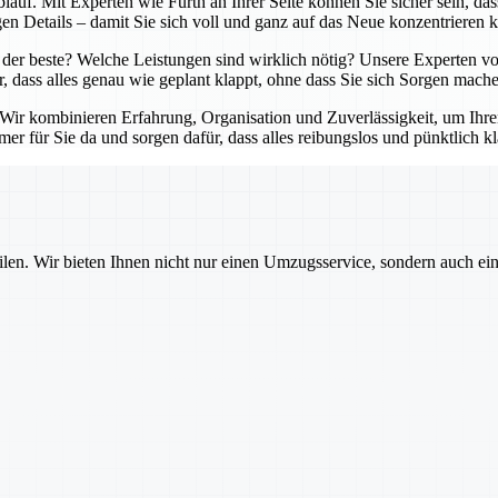
lauf. Mit Experten wie Fürth an Ihrer Seite können Sie sicher sein, da
en Details – damit Sie sich voll und ganz auf das Neue konzentrieren 
der beste? Welche Leistungen sind wirklich nötig? Unsere Experten von
r, dass alles genau wie geplant klappt, ohne dass Sie sich Sorgen mach
. Wir kombinieren Erfahrung, Organisation und Zuverlässigkeit, um Ihr
er für Sie da und sorgen dafür, dass alles reibungslos und pünktlich kl
ilen. Wir bieten Ihnen nicht nur einen Umzugsservice, sondern auch ei