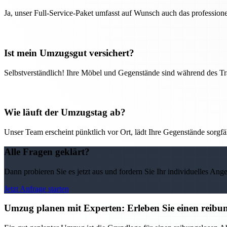
Ja, unser Full-Service-Paket umfasst auf Wunsch auch das professio
Ist mein Umzugsgut versichert?
Selbstverständlich! Ihre Möbel und Gegenstände sind während des Tra
Wie läuft der Umzugstag ab?
Unser Team erscheint pünktlich vor Ort, lädt Ihre Gegenstände sorgfälti
Alle Fragen geklärt?
Dann probieren Sie es jetzt aus und fordern Sie Ihr individuelles Ang
Jetzt Anfrage starten
Umzug planen mit Experten: Erleben Sie einen reib