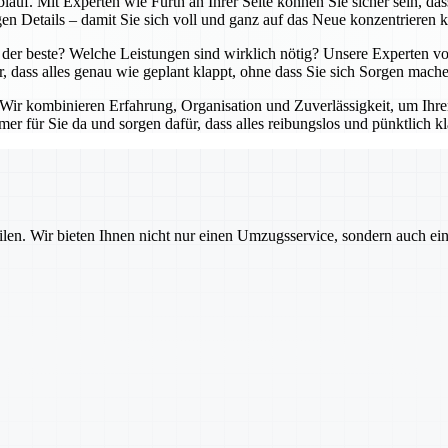
lauf. Mit Experten wie Fürth an Ihrer Seite können Sie sicher sein, da
en Details – damit Sie sich voll und ganz auf das Neue konzentrieren 
der beste? Welche Leistungen sind wirklich nötig? Unsere Experten von
r, dass alles genau wie geplant klappt, ohne dass Sie sich Sorgen mach
. Wir kombinieren Erfahrung, Organisation und Zuverlässigkeit, um Ihr
er für Sie da und sorgen dafür, dass alles reibungslos und pünktlich kl
ilen. Wir bieten Ihnen nicht nur einen Umzugsservice, sondern auch ei