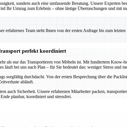
ssigkeit, sondern auch eine umfassende Beratung. Unsere Experten ber
o wird Ihr Umzug zum Erlebnis – ohne lästige Überraschungen und mit m
 erfahrenes Team steht Ihnen von der ersten Anfrage bis zum letzten Ka
ransport perfekt koordiniert
mehr als nur das Transportieren von Möbeln ist. Mit fundiertem Know
s läuft bei uns nach Plan – für Sie bedeutet das: weniger Stress und me
s sorgfältig durchdacht. Von der ersten Besprechung über die Packlist
itverluste abläuft.
ern auch Sicherheit. Unsere erfahrenen Mitarbeiter packen, transportie
nde planbar, koordiniert und stressfrei.