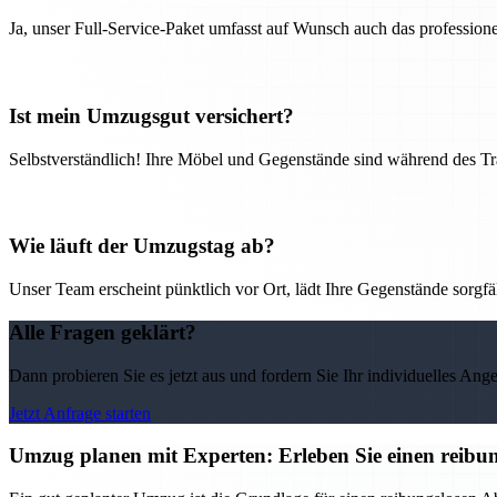
Ja, unser Full-Service-Paket umfasst auf Wunsch auch das professio
Ist mein Umzugsgut versichert?
Selbstverständlich! Ihre Möbel und Gegenstände sind während des Tra
Wie läuft der Umzugstag ab?
Unser Team erscheint pünktlich vor Ort, lädt Ihre Gegenstände sorgfälti
Alle Fragen geklärt?
Dann probieren Sie es jetzt aus und fordern Sie Ihr individuelles Ang
Jetzt Anfrage starten
Umzug planen mit Experten: Erleben Sie einen reib