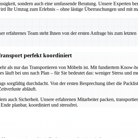
ssigkeit, sondern auch eine umfassende Beratung. Unsere Experten ber
o wird Ihr Umzug zum Erlebnis – ohne lästige Überraschungen und mit m
 erfahrenes Team steht Ihnen von der ersten Anfrage bis zum letzten Ka
ransport perfekt koordiniert
mehr als nur das Transportieren von Möbeln ist. Mit fundiertem Know
s läuft bei uns nach Plan – für Sie bedeutet das: weniger Stress und me
s sorgfältig durchdacht. Von der ersten Besprechung über die Packlist
itverluste abläuft.
ern auch Sicherheit. Unsere erfahrenen Mitarbeiter packen, transportie
nde planbar, koordiniert und stressfrei.