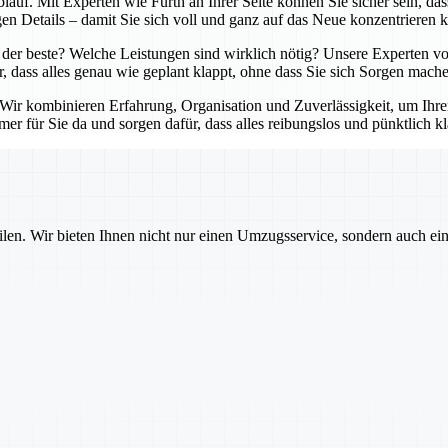
lauf. Mit Experten wie Fürth an Ihrer Seite können Sie sicher sein, da
en Details – damit Sie sich voll und ganz auf das Neue konzentrieren 
der beste? Welche Leistungen sind wirklich nötig? Unsere Experten von
r, dass alles genau wie geplant klappt, ohne dass Sie sich Sorgen mach
. Wir kombinieren Erfahrung, Organisation und Zuverlässigkeit, um Ihr
er für Sie da und sorgen dafür, dass alles reibungslos und pünktlich kl
ilen. Wir bieten Ihnen nicht nur einen Umzugsservice, sondern auch ei