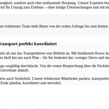
ssigkeit, sondern auch eine umfassende Beratung. Unsere Experten ber
o wird Ihr Umzug zum Erlebnis – ohne lästige Überraschungen und mit m
 erfahrenes Team steht Ihnen von der ersten Anfrage bis zum letzten Ka
ransport perfekt koordiniert
mehr als nur das Transportieren von Möbeln ist. Mit fundiertem Know
s läuft bei uns nach Plan – für Sie bedeutet das: weniger Stress und me
s sorgfältig durchdacht. Von der ersten Besprechung über die Packlist
itverluste abläuft.
ern auch Sicherheit. Unsere erfahrenen Mitarbeiter packen, transportie
nde planbar, koordiniert und stressfrei.