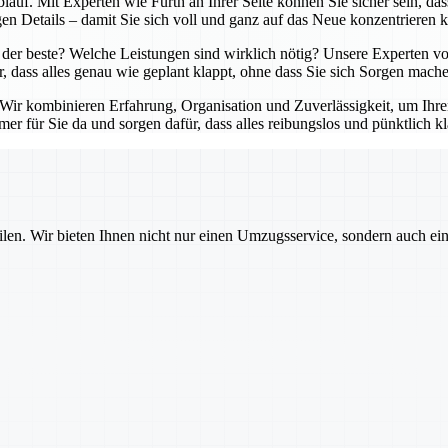
lauf. Mit Experten wie Fürth an Ihrer Seite können Sie sicher sein, da
en Details – damit Sie sich voll und ganz auf das Neue konzentrieren 
der beste? Welche Leistungen sind wirklich nötig? Unsere Experten von
r, dass alles genau wie geplant klappt, ohne dass Sie sich Sorgen mach
. Wir kombinieren Erfahrung, Organisation und Zuverlässigkeit, um Ihr
er für Sie da und sorgen dafür, dass alles reibungslos und pünktlich kl
ilen. Wir bieten Ihnen nicht nur einen Umzugsservice, sondern auch ei