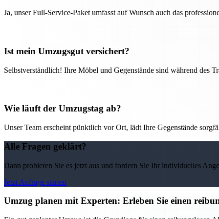
Ja, unser Full-Service-Paket umfasst auf Wunsch auch das professio
Ist mein Umzugsgut versichert?
Selbstverständlich! Ihre Möbel und Gegenstände sind während des Tra
Wie läuft der Umzugstag ab?
Unser Team erscheint pünktlich vor Ort, lädt Ihre Gegenstände sorgfälti
Alle Fragen geklärt?
Dann probieren Sie es jetzt aus und fordern Sie Ihr individuelles Ang
Jetzt Anfrage starten
Umzug planen mit Experten: Erleben Sie einen reib