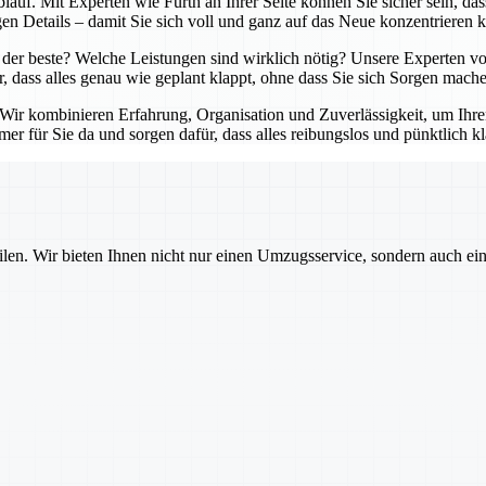
lauf. Mit Experten wie Fürth an Ihrer Seite können Sie sicher sein, da
en Details – damit Sie sich voll und ganz auf das Neue konzentrieren 
der beste? Welche Leistungen sind wirklich nötig? Unsere Experten von
r, dass alles genau wie geplant klappt, ohne dass Sie sich Sorgen mach
. Wir kombinieren Erfahrung, Organisation und Zuverlässigkeit, um Ihr
er für Sie da und sorgen dafür, dass alles reibungslos und pünktlich kl
ilen. Wir bieten Ihnen nicht nur einen Umzugsservice, sondern auch ei