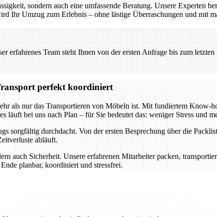
ssigkeit, sondern auch eine umfassende Beratung. Unsere Experten ber
o wird Ihr Umzug zum Erlebnis – ohne lästige Überraschungen und mit m
 erfahrenes Team steht Ihnen von der ersten Anfrage bis zum letzten Ka
ransport perfekt koordiniert
mehr als nur das Transportieren von Möbeln ist. Mit fundiertem Know
s läuft bei uns nach Plan – für Sie bedeutet das: weniger Stress und me
s sorgfältig durchdacht. Von der ersten Besprechung über die Packlist
itverluste abläuft.
ern auch Sicherheit. Unsere erfahrenen Mitarbeiter packen, transportie
nde planbar, koordiniert und stressfrei.