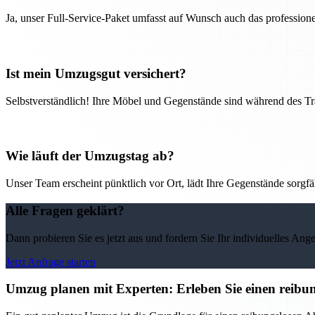
Ja, unser Full-Service-Paket umfasst auf Wunsch auch das professio
Ist mein Umzugsgut versichert?
Selbstverständlich! Ihre Möbel und Gegenstände sind während des Tra
Wie läuft der Umzugstag ab?
Unser Team erscheint pünktlich vor Ort, lädt Ihre Gegenstände sorgfälti
Alle Fragen geklärt?
Dann probieren Sie es jetzt aus und fordern Sie Ihr individuelles Ang
Jetzt Anfrage starten
Umzug planen mit Experten: Erleben Sie einen reib