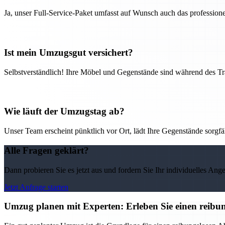
Ja, unser Full-Service-Paket umfasst auf Wunsch auch das professio
Ist mein Umzugsgut versichert?
Selbstverständlich! Ihre Möbel und Gegenstände sind während des Tra
Wie läuft der Umzugstag ab?
Unser Team erscheint pünktlich vor Ort, lädt Ihre Gegenstände sorgfälti
Alle Fragen geklärt?
Dann probieren Sie es jetzt aus und fordern Sie Ihr individuelles Ang
Jetzt Anfrage starten
Umzug planen mit Experten: Erleben Sie einen reib