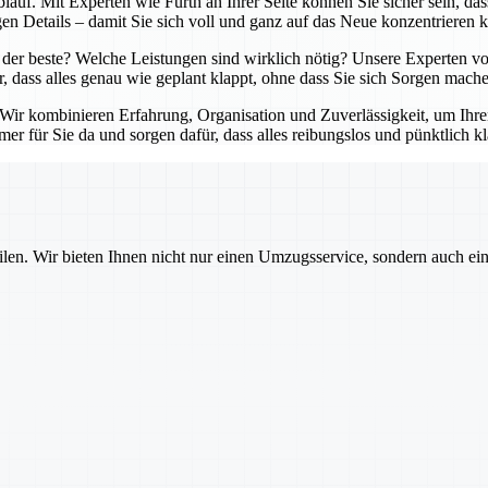
lauf. Mit Experten wie Fürth an Ihrer Seite können Sie sicher sein, da
en Details – damit Sie sich voll und ganz auf das Neue konzentrieren 
der beste? Welche Leistungen sind wirklich nötig? Unsere Experten von
r, dass alles genau wie geplant klappt, ohne dass Sie sich Sorgen mach
. Wir kombinieren Erfahrung, Organisation und Zuverlässigkeit, um Ihr
er für Sie da und sorgen dafür, dass alles reibungslos und pünktlich kl
ilen. Wir bieten Ihnen nicht nur einen Umzugsservice, sondern auch ei