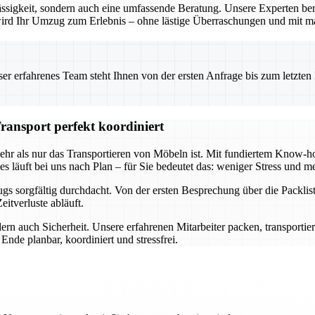
ssigkeit, sondern auch eine umfassende Beratung. Unsere Experten ber
o wird Ihr Umzug zum Erlebnis – ohne lästige Überraschungen und mit m
 erfahrenes Team steht Ihnen von der ersten Anfrage bis zum letzten Ka
ransport perfekt koordiniert
mehr als nur das Transportieren von Möbeln ist. Mit fundiertem Know
s läuft bei uns nach Plan – für Sie bedeutet das: weniger Stress und me
s sorgfältig durchdacht. Von der ersten Besprechung über die Packlist
itverluste abläuft.
ern auch Sicherheit. Unsere erfahrenen Mitarbeiter packen, transportie
nde planbar, koordiniert und stressfrei.