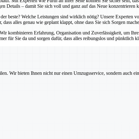
lauf. Mit Experten wie Fürth an Ihrer Seite können Sie sicher sein, da
en Details – damit Sie sich voll und ganz auf das Neue konzentrieren 
der beste? Welche Leistungen sind wirklich nötig? Unsere Experten von
r, dass alles genau wie geplant klappt, ohne dass Sie sich Sorgen mach
. Wir kombinieren Erfahrung, Organisation und Zuverlässigkeit, um Ihr
er für Sie da und sorgen dafür, dass alles reibungslos und pünktlich kl
ilen. Wir bieten Ihnen nicht nur einen Umzugsservice, sondern auch ei