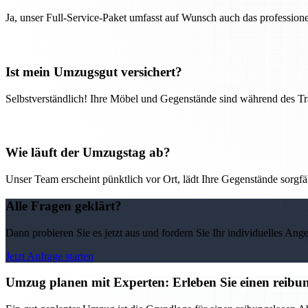
Ja, unser Full-Service-Paket umfasst auf Wunsch auch das professio
Ist mein Umzugsgut versichert?
Selbstverständlich! Ihre Möbel und Gegenstände sind während des Tra
Wie läuft der Umzugstag ab?
Unser Team erscheint pünktlich vor Ort, lädt Ihre Gegenstände sorgfälti
Alle Fragen geklärt?
Dann probieren Sie es jetzt aus und fordern Sie Ihr individuelles Ang
Jetzt Anfrage starten
Umzug planen mit Experten: Erleben Sie einen reib