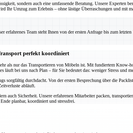
ssigkeit, sondern auch eine umfassende Beratung. Unsere Experten ber
o wird Ihr Umzug zum Erlebnis – ohne lästige Überraschungen und mit m
 erfahrenes Team steht Ihnen von der ersten Anfrage bis zum letzten Ka
ransport perfekt koordiniert
mehr als nur das Transportieren von Möbeln ist. Mit fundiertem Know
s läuft bei uns nach Plan – für Sie bedeutet das: weniger Stress und me
s sorgfältig durchdacht. Von der ersten Besprechung über die Packlist
itverluste abläuft.
ern auch Sicherheit. Unsere erfahrenen Mitarbeiter packen, transportie
nde planbar, koordiniert und stressfrei.