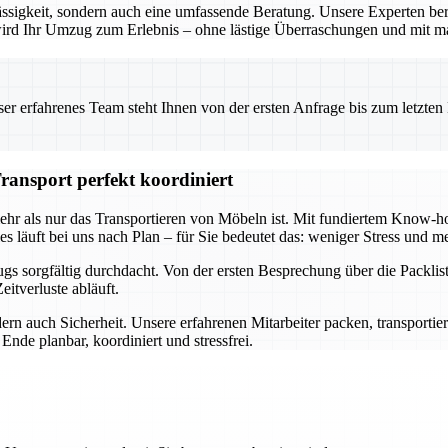
ssigkeit, sondern auch eine umfassende Beratung. Unsere Experten ber
o wird Ihr Umzug zum Erlebnis – ohne lästige Überraschungen und mit m
 erfahrenes Team steht Ihnen von der ersten Anfrage bis zum letzten Ka
ransport perfekt koordiniert
mehr als nur das Transportieren von Möbeln ist. Mit fundiertem Know
s läuft bei uns nach Plan – für Sie bedeutet das: weniger Stress und me
s sorgfältig durchdacht. Von der ersten Besprechung über die Packlist
itverluste abläuft.
ern auch Sicherheit. Unsere erfahrenen Mitarbeiter packen, transportie
nde planbar, koordiniert und stressfrei.