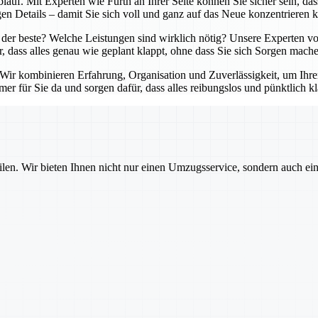
lauf. Mit Experten wie Fürth an Ihrer Seite können Sie sicher sein, da
en Details – damit Sie sich voll und ganz auf das Neue konzentrieren 
der beste? Welche Leistungen sind wirklich nötig? Unsere Experten von
r, dass alles genau wie geplant klappt, ohne dass Sie sich Sorgen mach
. Wir kombinieren Erfahrung, Organisation und Zuverlässigkeit, um Ihr
er für Sie da und sorgen dafür, dass alles reibungslos und pünktlich kl
ilen. Wir bieten Ihnen nicht nur einen Umzugsservice, sondern auch ei