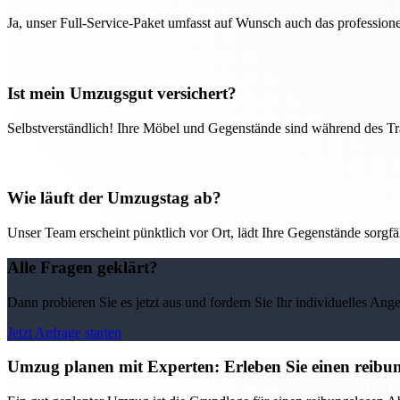
Ja, unser Full-Service-Paket umfasst auf Wunsch auch das professio
Ist mein Umzugsgut versichert?
Selbstverständlich! Ihre Möbel und Gegenstände sind während des Tra
Wie läuft der Umzugstag ab?
Unser Team erscheint pünktlich vor Ort, lädt Ihre Gegenstände sorgfälti
Alle Fragen geklärt?
Dann probieren Sie es jetzt aus und fordern Sie Ihr individuelles Ang
Jetzt Anfrage starten
Umzug planen mit Experten: Erleben Sie einen reib