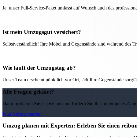
Ja, unser Full-Service-Paket umfasst auf Wunsch auch das professio
Ist mein Umzugsgut versichert?
Selbstverständlich! Ihre Möbel und Gegenstände sind während des Tra
Wie läuft der Umzugstag ab?
Unser Team erscheint pünktlich vor Ort, lädt Ihre Gegenstände sorgfälti
Alle Fragen geklärt?
Dann probieren Sie es jetzt aus und fordern Sie Ihr individuelles Ang
Jetzt Anfrage starten
Umzug planen mit Experten: Erleben Sie einen reib