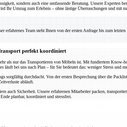
ssigkeit, sondern auch eine umfassende Beratung. Unsere Experten ber
o wird Ihr Umzug zum Erlebnis – ohne lästige Überraschungen und mit m
 erfahrenes Team steht Ihnen von der ersten Anfrage bis zum letzten Ka
ransport perfekt koordiniert
mehr als nur das Transportieren von Möbeln ist. Mit fundiertem Know
s läuft bei uns nach Plan – für Sie bedeutet das: weniger Stress und me
s sorgfältig durchdacht. Von der ersten Besprechung über die Packlist
itverluste abläuft.
ern auch Sicherheit. Unsere erfahrenen Mitarbeiter packen, transportie
nde planbar, koordiniert und stressfrei.