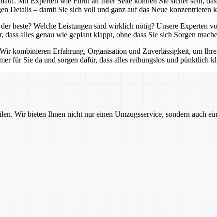
lauf. Mit Experten wie Fürth an Ihrer Seite können Sie sicher sein, da
en Details – damit Sie sich voll und ganz auf das Neue konzentrieren 
der beste? Welche Leistungen sind wirklich nötig? Unsere Experten von
r, dass alles genau wie geplant klappt, ohne dass Sie sich Sorgen mach
. Wir kombinieren Erfahrung, Organisation und Zuverlässigkeit, um Ihr
er für Sie da und sorgen dafür, dass alles reibungslos und pünktlich kl
ilen. Wir bieten Ihnen nicht nur einen Umzugsservice, sondern auch ei