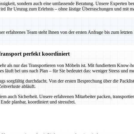
ssigkeit, sondern auch eine umfassende Beratung. Unsere Experten ber
o wird Ihr Umzug zum Erlebnis – ohne lästige Überraschungen und mit m
 erfahrenes Team steht Ihnen von der ersten Anfrage bis zum letzten Ka
ransport perfekt koordiniert
mehr als nur das Transportieren von Möbeln ist. Mit fundiertem Know
s läuft bei uns nach Plan – für Sie bedeutet das: weniger Stress und me
s sorgfältig durchdacht. Von der ersten Besprechung über die Packlist
itverluste abläuft.
ern auch Sicherheit. Unsere erfahrenen Mitarbeiter packen, transportie
nde planbar, koordiniert und stressfrei.