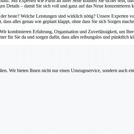
lauf. Mit Experten wie Fürth an Ihrer Seite können Sie sicher sein, da
en Details – damit Sie sich voll und ganz auf das Neue konzentrieren 
der beste? Welche Leistungen sind wirklich nötig? Unsere Experten von
r, dass alles genau wie geplant klappt, ohne dass Sie sich Sorgen mach
. Wir kombinieren Erfahrung, Organisation und Zuverlässigkeit, um Ihr
er für Sie da und sorgen dafür, dass alles reibungslos und pünktlich kl
ilen. Wir bieten Ihnen nicht nur einen Umzugsservice, sondern auch ei