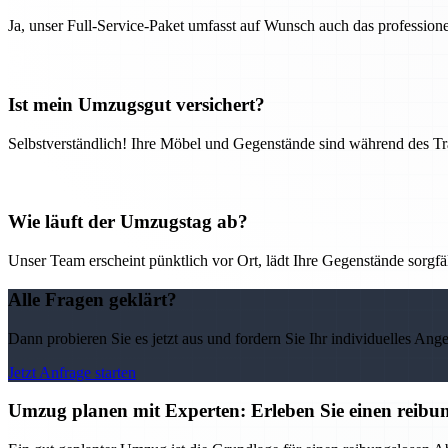
Ja, unser Full-Service-Paket umfasst auf Wunsch auch das professio
Ist mein Umzugsgut versichert?
Selbstverständlich! Ihre Möbel und Gegenstände sind während des Tra
Wie läuft der Umzugstag ab?
Unser Team erscheint pünktlich vor Ort, lädt Ihre Gegenstände sorgfälti
Alle Fragen geklärt?
Dann probieren Sie es jetzt aus und fordern Sie Ihr individuelles Ang
Jetzt Anfrage starten
Umzug planen mit Experten: Erleben Sie einen reib