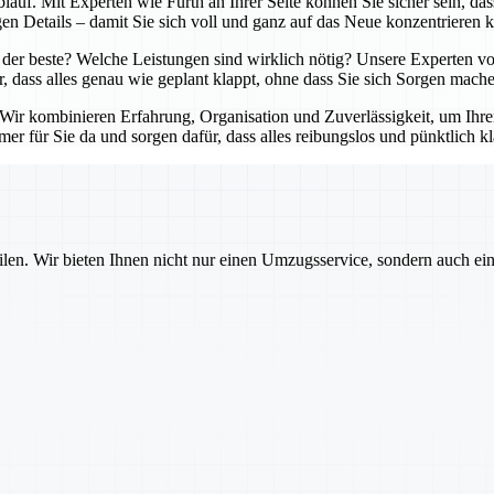
lauf. Mit Experten wie Fürth an Ihrer Seite können Sie sicher sein, da
en Details – damit Sie sich voll und ganz auf das Neue konzentrieren 
der beste? Welche Leistungen sind wirklich nötig? Unsere Experten von
r, dass alles genau wie geplant klappt, ohne dass Sie sich Sorgen mach
. Wir kombinieren Erfahrung, Organisation und Zuverlässigkeit, um Ihr
er für Sie da und sorgen dafür, dass alles reibungslos und pünktlich kl
ilen. Wir bieten Ihnen nicht nur einen Umzugsservice, sondern auch ei