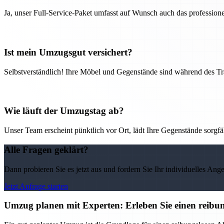
Ja, unser Full-Service-Paket umfasst auf Wunsch auch das professio
Ist mein Umzugsgut versichert?
Selbstverständlich! Ihre Möbel und Gegenstände sind während des Tra
Wie läuft der Umzugstag ab?
Unser Team erscheint pünktlich vor Ort, lädt Ihre Gegenstände sorgfälti
Alle Fragen geklärt?
Dann probieren Sie es jetzt aus und fordern Sie Ihr individuelles Ang
Jetzt Anfrage starten
Umzug planen mit Experten: Erleben Sie einen reib