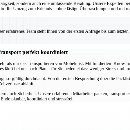
ssigkeit, sondern auch eine umfassende Beratung. Unsere Experten ber
o wird Ihr Umzug zum Erlebnis – ohne lästige Überraschungen und mit m
 erfahrenes Team steht Ihnen von der ersten Anfrage bis zum letzten Ka
ransport perfekt koordiniert
mehr als nur das Transportieren von Möbeln ist. Mit fundiertem Know
s läuft bei uns nach Plan – für Sie bedeutet das: weniger Stress und me
s sorgfältig durchdacht. Von der ersten Besprechung über die Packlist
itverluste abläuft.
ern auch Sicherheit. Unsere erfahrenen Mitarbeiter packen, transportie
nde planbar, koordiniert und stressfrei.