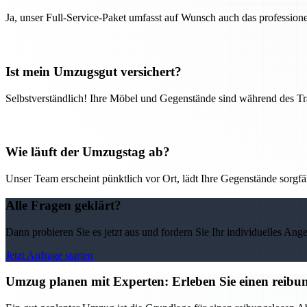
Ja, unser Full-Service-Paket umfasst auf Wunsch auch das professio
Ist mein Umzugsgut versichert?
Selbstverständlich! Ihre Möbel und Gegenstände sind während des Tra
Wie läuft der Umzugstag ab?
Unser Team erscheint pünktlich vor Ort, lädt Ihre Gegenstände sorgfälti
Alle Fragen geklärt?
Dann probieren Sie es jetzt aus und fordern Sie Ihr individuelles Ang
Jetzt Anfrage starten
Umzug planen mit Experten: Erleben Sie einen reib