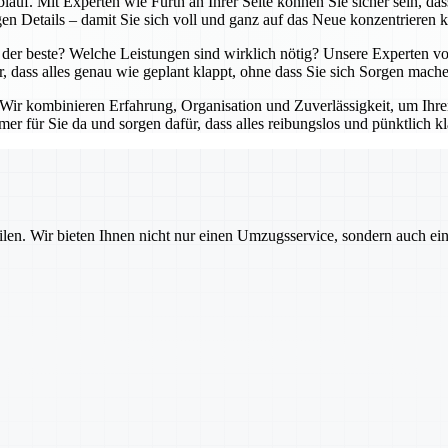
lauf. Mit Experten wie Fürth an Ihrer Seite können Sie sicher sein, da
en Details – damit Sie sich voll und ganz auf das Neue konzentrieren 
der beste? Welche Leistungen sind wirklich nötig? Unsere Experten von
r, dass alles genau wie geplant klappt, ohne dass Sie sich Sorgen mach
. Wir kombinieren Erfahrung, Organisation und Zuverlässigkeit, um Ihr
er für Sie da und sorgen dafür, dass alles reibungslos und pünktlich kl
ilen. Wir bieten Ihnen nicht nur einen Umzugsservice, sondern auch ei