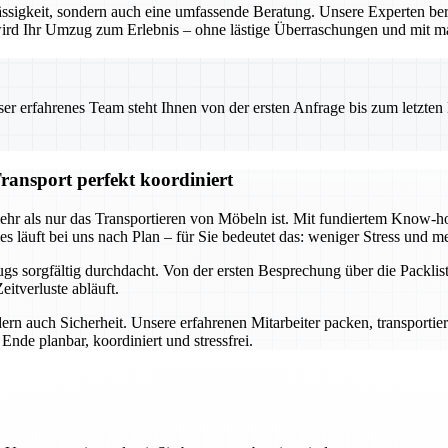
ssigkeit, sondern auch eine umfassende Beratung. Unsere Experten ber
o wird Ihr Umzug zum Erlebnis – ohne lästige Überraschungen und mit m
 erfahrenes Team steht Ihnen von der ersten Anfrage bis zum letzten Ka
ransport perfekt koordiniert
mehr als nur das Transportieren von Möbeln ist. Mit fundiertem Know
s läuft bei uns nach Plan – für Sie bedeutet das: weniger Stress und me
s sorgfältig durchdacht. Von der ersten Besprechung über die Packlist
itverluste abläuft.
ern auch Sicherheit. Unsere erfahrenen Mitarbeiter packen, transportie
nde planbar, koordiniert und stressfrei.