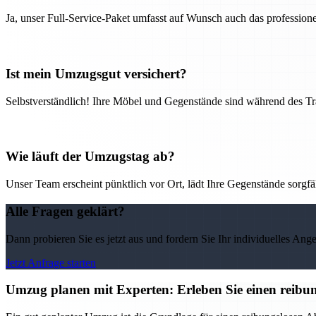
Ja, unser Full-Service-Paket umfasst auf Wunsch auch das professio
Ist mein Umzugsgut versichert?
Selbstverständlich! Ihre Möbel und Gegenstände sind während des Tra
Wie läuft der Umzugstag ab?
Unser Team erscheint pünktlich vor Ort, lädt Ihre Gegenstände sorgfälti
Alle Fragen geklärt?
Dann probieren Sie es jetzt aus und fordern Sie Ihr individuelles Ang
Jetzt Anfrage starten
Umzug planen mit Experten: Erleben Sie einen reib