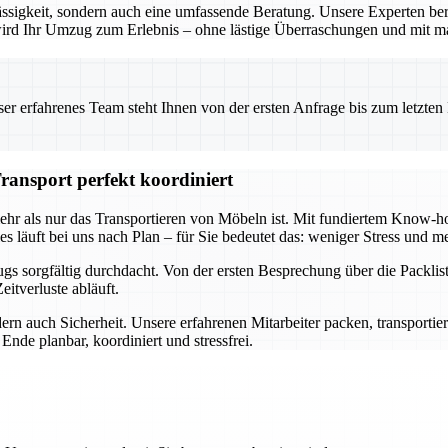
ssigkeit, sondern auch eine umfassende Beratung. Unsere Experten ber
o wird Ihr Umzug zum Erlebnis – ohne lästige Überraschungen und mit m
 erfahrenes Team steht Ihnen von der ersten Anfrage bis zum letzten Ka
ransport perfekt koordiniert
mehr als nur das Transportieren von Möbeln ist. Mit fundiertem Know
s läuft bei uns nach Plan – für Sie bedeutet das: weniger Stress und me
s sorgfältig durchdacht. Von der ersten Besprechung über die Packlist
itverluste abläuft.
ern auch Sicherheit. Unsere erfahrenen Mitarbeiter packen, transportie
nde planbar, koordiniert und stressfrei.