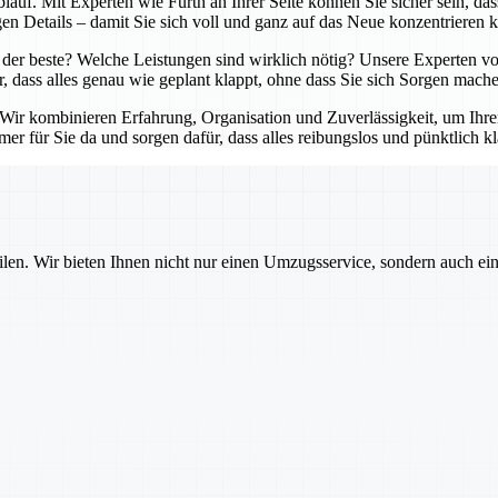
lauf. Mit Experten wie Fürth an Ihrer Seite können Sie sicher sein, da
en Details – damit Sie sich voll und ganz auf das Neue konzentrieren 
der beste? Welche Leistungen sind wirklich nötig? Unsere Experten von
r, dass alles genau wie geplant klappt, ohne dass Sie sich Sorgen mach
. Wir kombinieren Erfahrung, Organisation und Zuverlässigkeit, um Ihr
er für Sie da und sorgen dafür, dass alles reibungslos und pünktlich kl
ilen. Wir bieten Ihnen nicht nur einen Umzugsservice, sondern auch ei